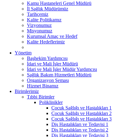
Kamu Hastaneleri Genel Müdürü
İl Sağlık Müdürümüz
Tarihçemiz
Kalite Politikamız
Vizyonumuz
Misyonumuz
Kurumsal Amaç ve Hedef
Kalite Hedeflerimiz
Yönetim
Başhekim Yardımcısı
İdari ve Mali İşler Müdürü
İdari ve Mali İşler Müdür Yardımcısı
Sağlık Bakım Hizmetleri Müdürü
Organizasyon Şeması
Hizmet Binamız
Birimlerimiz
Tıbbi Birimler
Poliklinikler
Çocuk Sağlığı ve Hastalıkları 1
Çocuk Sağlığı ve Hastalıkları 2
Çocuk Sağlığı ve Hastalıkları 3
Diş Hastalıkları ve Tedavisi 1
Diş Hastalıkları ve Tedavisi 2
Diş Hastalıkları ve Tedavisi 3