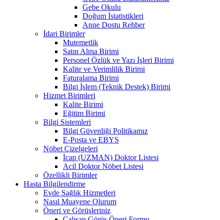
Gebe Okulu
Doğum İstatistikleri
Anne Dostu Rehber
İdari Birimler
Mutemetlik
Satın Alma Birimi
Personel Özlük ve Yazı İşleri Birimi
Kalite ve Verimlilik Birimi
Faturalama Birimi
Bilgi İşlem (Teknik Destek) Birimi
Hizmet Birimleri
Kalite Birimi
Eğitim Birimi
Bilgi Sistemleri
Bilgi Güvenliği Politikamız
E-Posta ve EBYS
Nöbet Çizelgeleri
İcap (UZMAN) Doktor Listesi
Acil Doktor Nöbet Listesi
Özellikli Birimler
Hasta Bilgilendirme
Evde Sağlık Hizmetleri
Nasıl Muayene Olurum
Öneri ve Görüşleriniz
Çalışan Görüş Öneri Formu