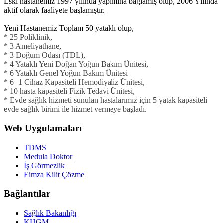
Eski hastanemiz 1997 yılında yapımına bağlamış olup, 2006 Yılında
aktif olarak faaliyete başlamıştır.
Yeni Hastanemiz Toplam 50 yataklı olup,
* 25 Poliklinik,
* 3 Ameliyathane,
* 3 Doğum Odası (TDL),
* 4 Yataklı Yeni Doğan Yoğun Bakım Ünitesi,
* 6 Yataklı Genel Yoğun Bakım Ünitesi
* 6+1 Cihaz Kapasiteli Hemodiyaliz Ünitesi,
* 10 hasta kapasiteli Fizik Tedavi Ünitesi,
* Evde sağlık hizmeti sunulan hastalarımız için 5 yatak kapasiteli
evde sağlık birimi ile hizmet vermeye başladı.
Web Uygulamaları
TDMS
Medula Doktor
İş Görmezlik
Eimza Kilit Çözme
Bağlantılar
Sağlık Bakanlığı
KHGM