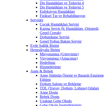
Diş Hastalıkları ve Tedavisi 4
Diş Hastalıkları ve Tedavisi 5
Enfeksiyon Hastalıkları
Fiziksel Tıp ve Rehabilitasyon
Servisler
Çocuk Hastalıkları Servisi
Karma Servis (İç Hastalıkları ,Ortopedi,
Genel Cerrah)
Doğumhane Servisi
Genel Yoğun Bakım Servisi
Evde Sağlık Birimi
Hemodiyaliz Birimi
Misyonumuz (Görevimiz)
Vizyonumuz (Amacımız)
Hedefimiz
Hizmetlerimiz
Anne & Bebek
Anne Sütünün Önemi ve Başarılı Emzirme
Eğitimi
Doğum Salonu ve Bekleme
TDL (Travay, Doğum, Lohusa) Odaları
Anne Dostu
Bebek Dostu
Uzaktan Gebe Okulu
Gebe Okulu İstatistiklerimiz